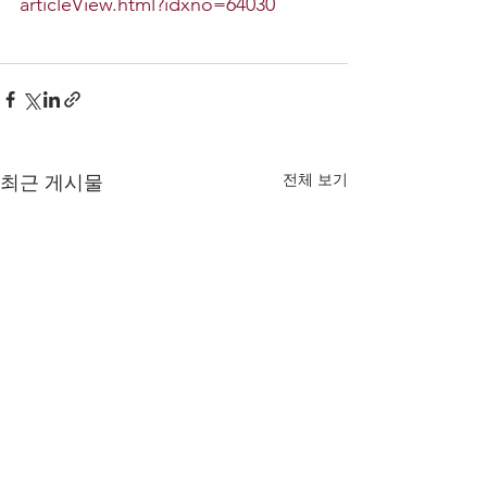
articleView.html?idxno=64030
전체 보기
최근 게시물